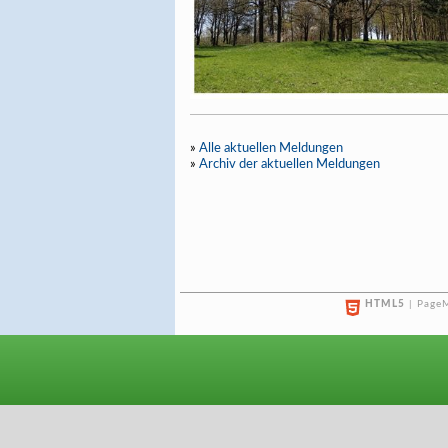
»
Alle aktuellen Meldungen
»
Archiv der aktuellen Meldungen
HTML5
| PageM