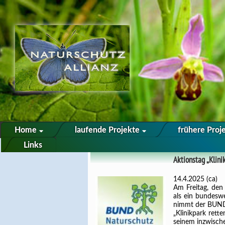
Home
laufende Projekte
frühere Proj
Links
Aktionstag „Klini
14.4.2025 (ca)
Am Freitag, den 
als ein bundesw
nimmt der BUND 
„Klinikpark rett
seinem inzwisch