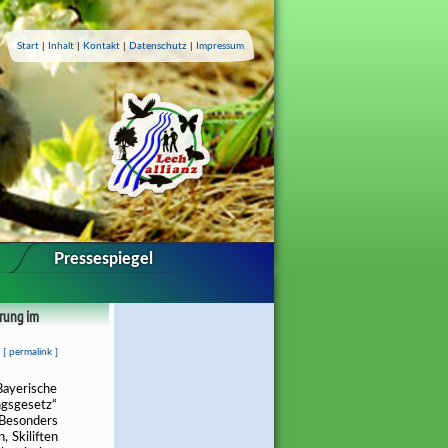
Start
|
Inhalt
|
Kontakt
|
Datenschutz
|
Impressum
Pressespiegel
erung im
[
permalink
]
ayerische
gsgesetz“
Besonders
, Skiliften