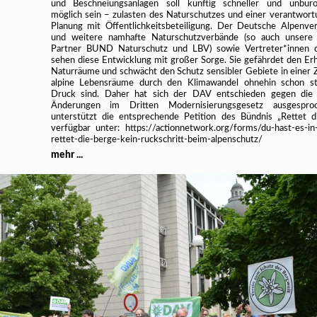
und Beschneiungsanlagen soll künftig schneller und unbürok
möglich sein – zulasten des Naturschutzes und einer verantwort
Planung mit Öffentlichkeitsbeteiligung. Der Deutsche Alpenve
und weitere namhafte Naturschutzverbände (so auch unsere A
Partner BUND Naturschutz und LBV) sowie Vertreter*innen de
sehen diese Entwicklung mit großer Sorge. Sie gefährdet den Erha
Naturräume und schwächt den Schutz sensibler Gebiete in einer Ze
alpine Lebensräume durch den Klimawandel ohnehin schon st
Druck sind. Daher hat sich der DAV entschieden gegen die 
Änderungen im Dritten Modernisierungsgesetz ausgespr
unterstützt die entsprechende Petition des Bündnis „Rettet d
verfügbar unter: https://actionnetwork.org/forms/du-hast-es-in
rettet-die-berge-kein-ruckschritt-beim-alpenschutz/
mehr ...