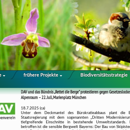
te
frühere Projekte
Biodiversitätsstrategie
DAV und das Bündnis „Rettet die Berge" protestieren gegen Gesetzeslock
Alpenraum – 22. Juli, Marienplatz München
18.7.2025 (ca)
Unter dem Deckmantel des Bürokratieabbaus plant die B
Staatsregierung mit dem sogenannten „Dritten Modernisierun
tiefgreifende Einschnitte in bestehende Umweltstandards. 
betroffen ist die sensible Bergwelt Bayerns: Der Bau von Skipisten