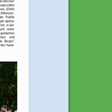
ratischer
ungsvollen
rein (DAV)
llianzen-
r Politik
lt alpiner
it, in der
ark unter
geplanten
ochen und
ie Berge",
-der-hand-