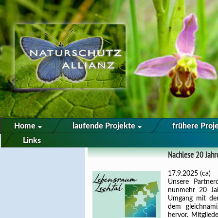
Home
laufende Projekte
frühere Proj
Links
Nachlese 20 Jahr
17.9.2025 (ca)
Unsere Partnero
nunmehr 20 Jahr
Umgang mit der
dem gleichnami
hervor. Mitglie