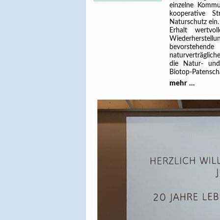
einzelne Kommu
kooperative St
Naturschutz ein.
Erhalt wertvo
Wiederherstellu
bevorstehend
naturverträglic
die Natur- un
Biotop-Patensch
mehr ...