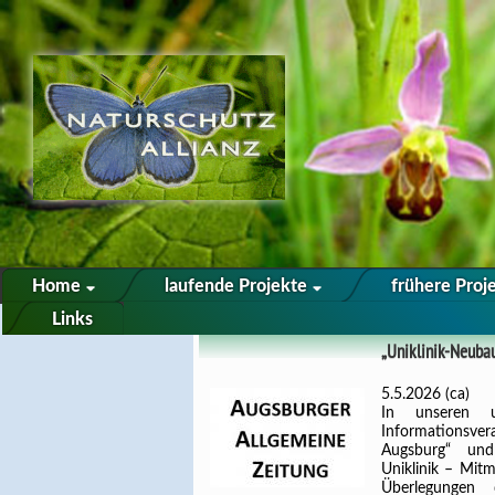
Home
laufende Projekte
frühere Proj
Links
„Uniklinik-Neuba
5.5.2026 (ca)
In unseren u
Informationsve
Augsburg“ un
Uniklinik – Mit
Überlegungen